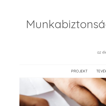
Skip
to
content
Munkabiztonsá
az él
PROJEKT
TEVÉ