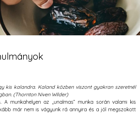
nulmányok
:
y kis kalandra. Kaland közben viszont gyakran szeretnél
gban. (Thornton Niven Wilder)
s. A munkahelyen az „unalmas” munka során valami kis
nkább már nem is vágyunk rá annyira és a jól megszokott