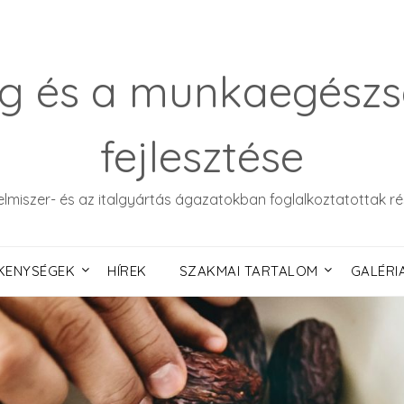
g és a munkaegész
fejlesztése
elmiszer- és az italgyártás ágazatokban foglalkoztatottak r
KENYSÉGEK
HÍREK
SZAKMAI TARTALOM
GALÉRI