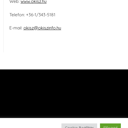
Web:
www.okisz.hu
Telefon: +36-1/343-5181
E-mail:
okisz@okiszinfo.hu
Cookie Beállítás
Elfogad