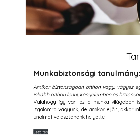
Ta
Munkabiztonsági tanulmány
Amikor biztonságban otthon vagy, vágysz eg
inkább otthon lenni, kényelemben és biztonsá
Valahogy így van ez a munka világában i
izgalomra vágyunk, de amikor eljön, akkor i
unalmat választanánk helyette…
Letöltés