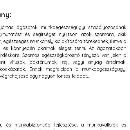
ny:
lgyártás ágazatok munkaegészségügyi szabályozásának
mutatást és segítséget nyújtson azok számára, akik
t, egészséges munkahely kialakítására törekednek, illetve a
en és könnyedén akarnak eleget tenni. Az ágazatokban
rdésköre. Számos egészségkárosító tényező van jelen a
t vírusok, baktériumok, zaj, vegyi anyag ártalmak,
s kockázatok. Ennek megfelelően a munkaegészségügyi
 végrehajtása egy nagyon fontos feladat…
y és munkabiztonság fejlesztése, a munkavállalók és