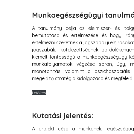
Munkaegészségügyi tanulmá
A tanulmány célja az élelmiszer- és ita
bemutatása és értelmezése és hogy irány
értelmezni szeretnék a jogszabályi előírásoka
jogszabályi kötelezettségnek gördülékeny
kiemelt fontosságú a munkaegészségügy ké
munkafolyamatok végzése során, úgy, min
monotonitás, valamint a pszichoszociáli
megelőző stratégia kidolgozása és megfelelő
Letöltés
Kutatási jelentés:
A projekt célja a munkahelyi egészségüg