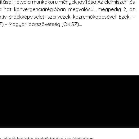
tása, illetve a munkakörülmények javítása Az élelmiszer- és
 a hat konvergenciarégióban megvalósul, mégpedig 2, az
tív érdekképviseleti szervezek közreműködésével. Ezek: –
 – Magyar Iparszövetség (OKISZ)…
 lehető legjobb szolgáltatások nyújtásában.