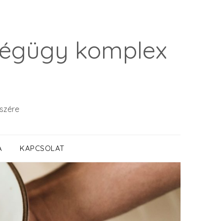
ségügy komplex
észére
A
KAPCSOLAT