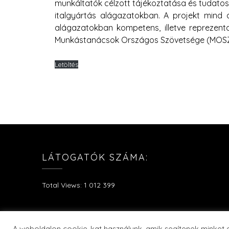
munkáltatók célzott tájékoztatása és tudatosí
italgyártás alágazatokban. A projekt mind
alágazatokban kompetens, illetve reprezenta
Munkástanácsok Országos Szövetsége (MOSZ)
Letöltés
LÁTOGATÓK SZÁMA:
Total Views:
1 012 399
A weboldalon cookie-kat használunk, amik segítenek minket a